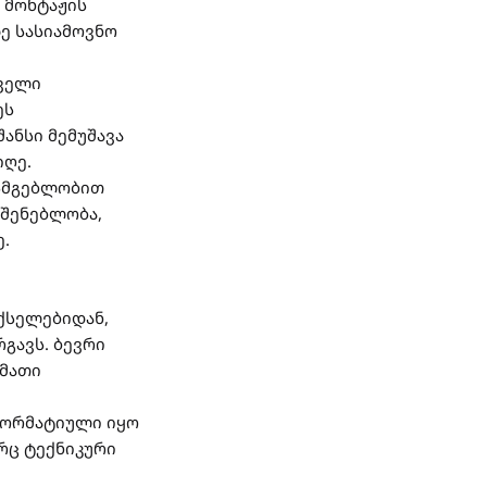
 მონტაჟის
ე სასიამოვნო
რველი
ეს
ანსი მემუშავა
იღე.
ისმგებლობით
მშენებლობა,
ე.
ქსელებიდან,
რგავს. ბევრი
 მათი
ნფორმატიული იყო
ორც ტექნიკური