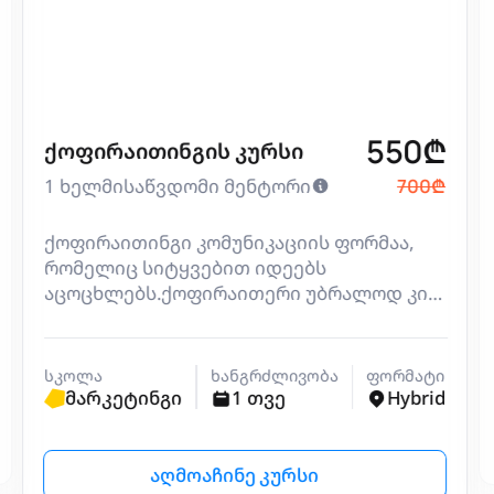
550
₾
ქოფირაითინგის კურსი
1
ხელმისაწვდომი მენტორი
700
₾
ქოფირაითინგი კომუნიკაციის ფორმაა,
რომელიც სიტყვებით იდეებს
აცოცხლებს.ქოფირაითერი უბრალოდ კი
არ წერს, არამედ ქმნის ბრენდის ხასიათს
და მომხმარებელში ემოციას
აღვიძებს.ქოფირაითინგის კურსი
სკოლა
ხანგრძლივობა
ფორმატი
დაგეხმარება გაიგო, როგორ აქციო იდეა
მარკეტინგი
1 თვე
Hybrid
ტექსტად და ამ ტექსტით მომხმარებელს
სასურველი ქმედებისკენ უბიძგო. რატომ
უნდა ისწავლო ქოფირაითინგის კურსი
აღმოაჩინე კურსი